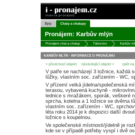
Byty
Chaty a chalupy
Pronájem: Karbův mlýn
Pronájem chat a chalup
Táborsko
Karbův ml
KARBŮV MLÝN - INFORMACE O PRONÁJMU
< předchozí objekt
následující objekt >
zpět na
V patře se nacházejí 3 ložnice, každá 
lůžky, vlastním soc. zařízením - WC, s
V přízemí velká jídelna/společenská mí
terasou, vybavená kuchyně - mikrovlnn
lednice s mražákem, sporák, veškeré 
sprcha, kotelna a 1 ložnice se dvěma l
vlastním soc. zařízením - WC, sprchov
léta roku 2014 je k dispozici další dvo
ložnice s koupelnou.
Ve společenské místnosti/jídelně je roz
kde se v případě potřeby vyspí i dvě os