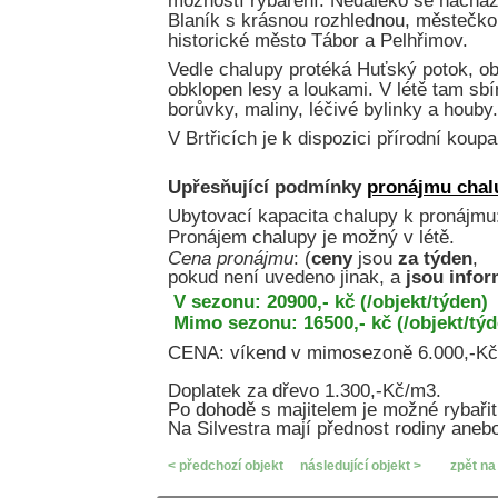
možností rybaření. Nedaleko se nacház
Blaník s krásnou rozhlednou, městečko
historické město Tábor a Pelhřimov.
Vedle chalupy protéká Huťský potok, ob
obklopen lesy a loukami. V létě tam sb
borůvky, maliny, léčivé bylinky a houby.
V Brtřicích je k dispozici přírodní koupa
Upřesňující podmínky
pronájmu chal
Ubytovací kapacita chalupy k pronájmu
Pronájem chalupy je možný v létě.
Cena pronájmu
: (
ceny
jsou
za týden
,
pokud není uvedeno jinak, a
jsou infor
V sezonu: 20900,- kč (/objekt/týden)
Mimo sezonu: 16500,- kč (/objekt/týd
CENA: víkend v mimosezoně 6.000,-Kč/
Doplatek za dřevo 1.300,-Kč/m3.
Po dohodě s majitelem je možné rybařit
Na Silvestra mají přednost rodiny anebo
< předchozí objekt
následující objekt >
zpět na