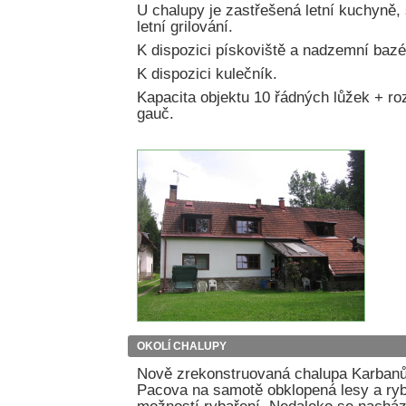
U chalupy je zastřešená letní kuchyně,
letní grilování.
K dispozici pískoviště a nadzemní bazé
K dispozici kulečník.
Kapacita objektu 10 řádných lůžek + ro
gauč.
OKOLÍ CHALUPY
Nově zrekonstruovaná chalupa Karbanů
Pacova na samotě obklopená lesy a ry