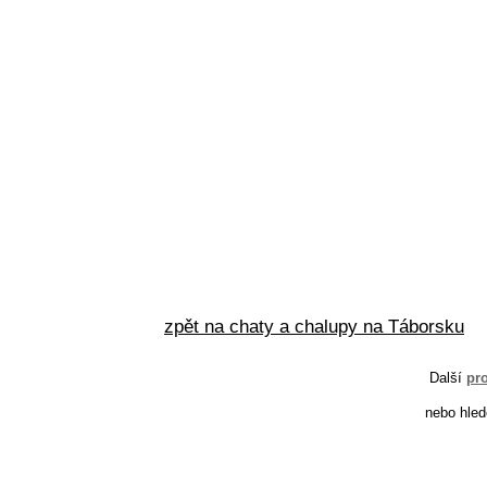
zpět na chaty a chalupy na Táborsku
Další
pr
nebo hled