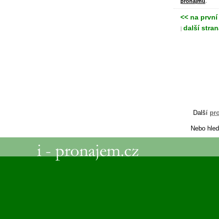
pronájmu
.
<< na první
další stran
|
Další
pr
Nebo hled
i-
pronajem
.cz