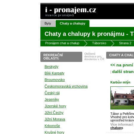
Byty
Chaty a chalupy
Chaty a chalupy k pronájmu - 
Pronájem chat a chalup
Táborsko
Strana 2
Oblíbené
REKREAČNÍ
CHATY A CHA
destinace pro
OBLASTI:
dovolenou v ČR
<< na první
Beskydy
další stran
|
Bílé Karpaty
Broumovsko
Karbův mlýn
Českomoravská vrchovina
Český ráj
Jeseníky
Jizerské hory
Jižní Čechy
Tábor a Pelhřim
Vhodné pro koho
Jižní Morava
uprostřed krásn
Více informací 
Krkonoše
chalupy
.
Krušné hory