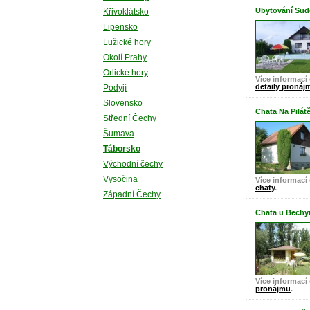
Ubytování Sudo
Křivoklátsko
Lipensko
Lužické hory
Okolí Prahy
Orlické hory
Více informací 
detaily pronáj
Podyjí
Slovensko
Chata Na Pilát
Střední Čechy
Šumava
Táborsko
Východní čechy
Vysočina
Více informací 
chaty
.
Západní Čechy
Chata u Bechy
Více informací 
pronájmu
.