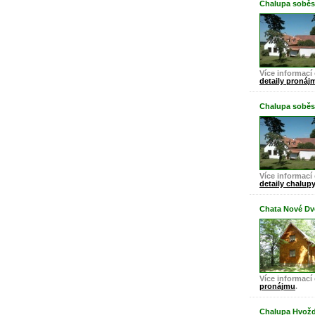
Chalupa soběsl
Více informací 
detaily pronáj
Chalupa soběsl
Více informací 
detaily chalupy
Chata Nové Dv
Více informací 
pronájmu
.
Chalupa Hvož