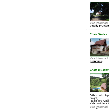
Více informací 
detaily pronáj
Chata Skalice
Více informací 
pronájmu
.
Chata u Bechy
Dále jsou k disp
na golf.
Ideální pro rybá
K dispozici nov
Více informací 