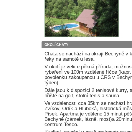
OKOLÍ CHATY
Chata se nachází na okraji Bechyně v 
řeky na samotě u lesa.
V okolí je velice pěkná příroda, možnos
rybaření ve 100m vzdálené říčce (kapr,
povolenku zakoupenou u ČRS v Bechyni
týden).
Dále jsou k dispozici 2 tenisové kurty, 
hřiště na golf, stolní tenis a sauna.
Ve vzdálenosti cca 35km se nachází h
Zvíkov, Orlík a Hluboká, historická měs
Písek. Apartma je vdáleno 15 minut pěš
Bechyně (zámek, lázně, most)a 20minu
centrum Tesco.