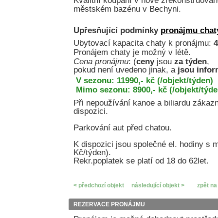
Kvalitní koupání v nově zrekonstruova
městském bazénu v Bechyni.
Upřesňující podmínky
pronájmu chat
Ubytovací kapacita chaty k pronájmu:
4
Pronájem chaty je možný v létě.
Cena pronájmu
: (
ceny
jsou
za týden
,
pokud není uvedeno jinak, a
jsou infor
V sezonu: 11990,- kč (/objekt/týden)
Mimo sezonu: 8900,- kč (/objekt/týde
Při nepoužívání kanoe a biliardu zákazn
dispozici.
Parkování aut před chatou.
K dispozici jsou společné el. hodiny s 
Kč/týden).
Rekr.poplatek se platí od 18 do 62let.
< předchozí objekt
následující objekt >
zpět na
REZERVACE PRONÁJMU