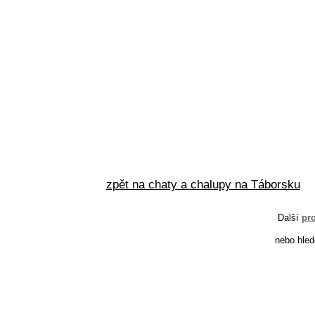
zpět na chaty a chalupy na Táborsku
Další
pr
nebo hled