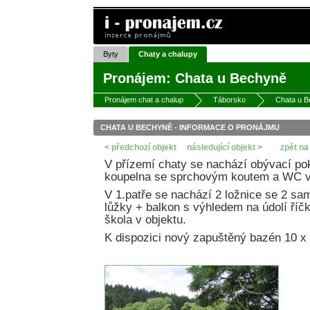
Byty
Chaty a chalupy
Pronájem: Chata u Bechyně
Pronájem chat a chalup
Táborsko
Chata u 
CHATA U BECHYNĚ - INFORMACE O PRONÁJMU
< předchozí objekt
následující objekt >
zpět na
V přízemí chaty se nachází obývací po
koupelna se sprchovým koutem a WC v
V 1.patře se nachází 2 ložnice se 2 sa
lůžky + balkon s výhledem na údolí říč
škola v objektu.
K dispozici nový zapuštěný bazén 10 x 